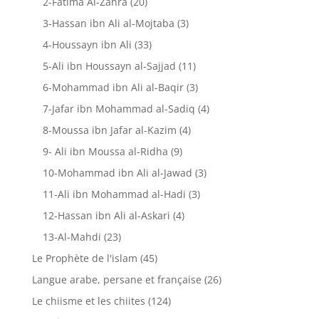
2-Fatima Al-Zahra
(20)
3-Hassan ibn Ali al-Mojtaba
(3)
4-Houssayn ibn Ali
(33)
5-Ali ibn Houssayn al-Sajjad
(11)
6-Mohammad ibn Ali al-Baqir
(3)
7-Jafar ibn Mohammad al-Sadiq
(4)
8-Moussa ibn Jafar al-Kazim
(4)
9- Ali ibn Moussa al-Ridha
(9)
10-Mohammad ibn Ali al-Jawad
(3)
11-Ali ibn Mohammad al-Hadi
(3)
12-Hassan ibn Ali al-Askari
(4)
13-Al-Mahdi
(23)
Le Prophète de l'islam
(45)
Langue arabe, persane et française
(26)
Le chiisme et les chiites
(124)