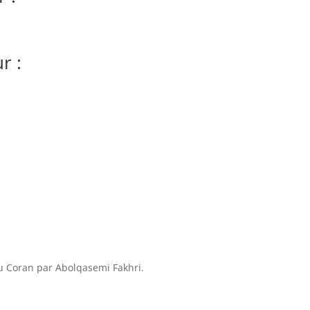
r :
du Coran par Abolqasemi Fakhri.