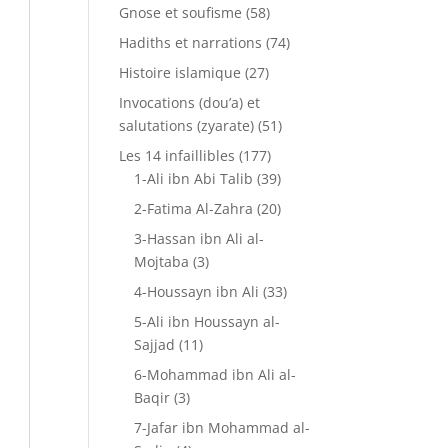
Gnose et soufisme
(58)
Hadiths et narrations
(74)
Histoire islamique
(27)
Invocations (dou’a) et
salutations (zyarate)
(51)
Les 14 infaillibles
(177)
1-Ali ibn Abi Talib
(39)
2-Fatima Al-Zahra
(20)
3-Hassan ibn Ali al-
Mojtaba
(3)
4-Houssayn ibn Ali
(33)
5-Ali ibn Houssayn al-
Sajjad
(11)
6-Mohammad ibn Ali al-
Baqir
(3)
7-Jafar ibn Mohammad al-