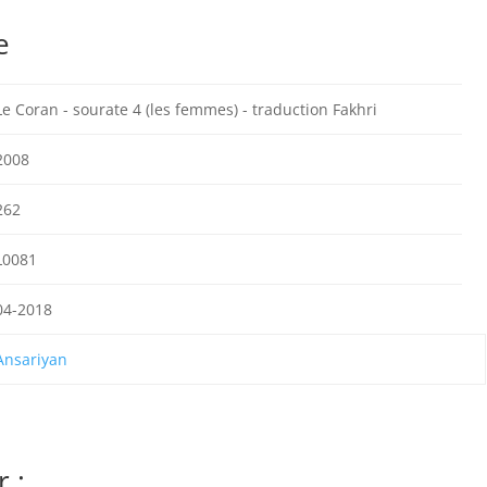
e
Le Coran - sourate 4 (les femmes) - traduction Fakhri
2008
262
L0081
04-2018
Ansariyan
 :