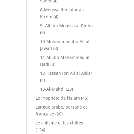
Sadiq
(4)
8-Moussa ibn Jafar al-
Kazim
(4)
9- Ali ibn Moussa al-Ridha
(9)
10-Mohammad ibn Ali al-
Jawad
(3)
11-Ali ibn Mohammad al-
Hadi
(3)
12-Hassan ibn Ali al-Askari
(4)
13-Al-Mahdi
(23)
Le Prophète de l'islam
(45)
Langue arabe, persane et
française
(26)
Le chiisme et les chiites
(124)