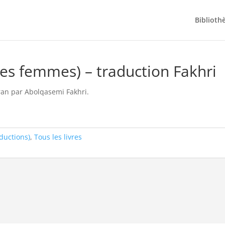
Biblioth
ctions)
/ Le Coran – sourate 4 (les femmes) – traduction Fakhri
les femmes) – traduction Fakhri
ran par Abolqasemi Fakhri.
aductions)
,
Tous les livres