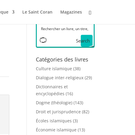
èque
Le Saint Coran
Magazines
Search
Catégories des livres
Culture islamique
(38)
Dialogue inter-religieux
(29)
Dictionnaires et
encyclopédies
(16)
Dogme (théologie)
(143)
Droit et jurisprudence
(82)
Écoles islamiques
(3)
Économie islamique
(13)