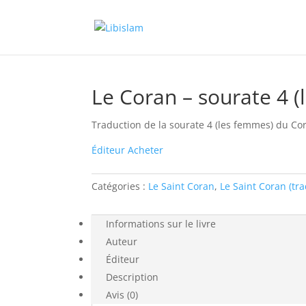
Accueil
/
Le Saint Coran
/
Le Saint Coran (tradu
Le Coran – sourate 4 (
Traduction de la sourate 4 (les femmes) du Co
Éditeur
Acheter
Catégories :
Le Saint Coran
,
Le Saint Coran (tr
Informations sur le livre
Auteur
Éditeur
Description
Avis (0)