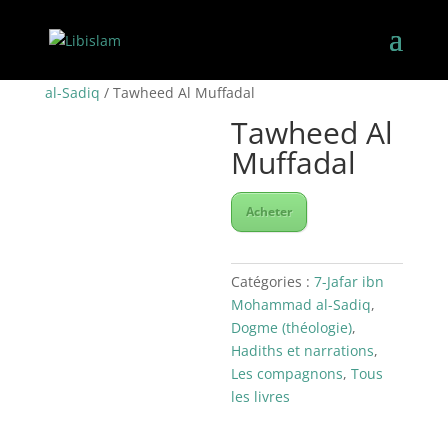
Accueil
/
Les 14 infaillibles
/
7-Jafar ibn Mohammad
al-Sadiq
/ Tawheed Al Muffadal
Tawheed Al
Muffadal
Acheter
Catégories :
7-Jafar ibn
Mohammad al-Sadiq
,
Dogme (théologie)
,
Hadiths et narrations
,
Les compagnons
,
Tous
les livres