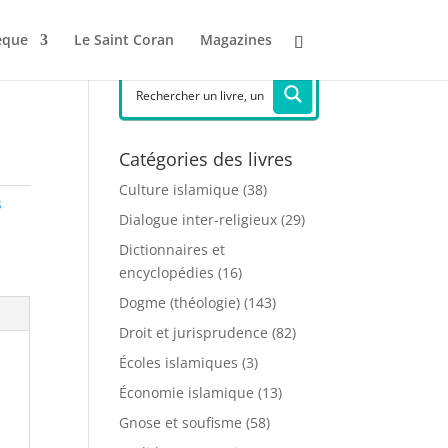
èque
Le Saint Coran
Magazines
Catégories des livres
Culture islamique
(38)
s
Dialogue inter-religieux
(29)
Dictionnaires et
encyclopédies
(16)
Dogme (théologie)
(143)
Droit et jurisprudence
(82)
Écoles islamiques
(3)
Économie islamique
(13)
Gnose et soufisme
(58)