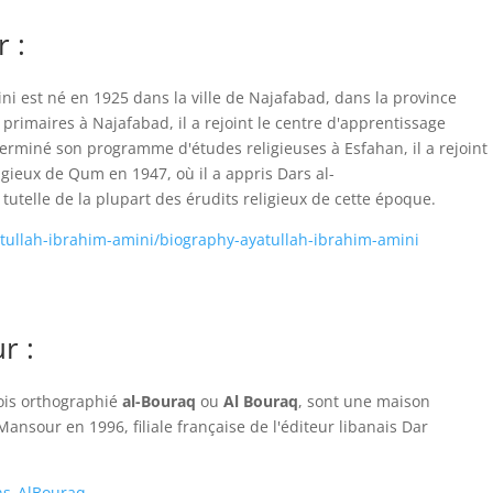
 :
ni est né en 1925 dans la ville de Najafabad, dans la province
primaires à Najafabad, il a rejoint le centre d'apprentissage
terminé son programme d'études religieuses à Esfahan, il a rejoint
igieux de Qum en 1947, où il a appris Dars al-
 tutelle de la plupart des érudits religieux de cette époque.
yatullah-ibrahim-amini/biography-ayatullah-ibrahim-amini
r :
fois orthographié
al-Bouraq
ou
Al Bouraq
, sont une maison
nsour en 1996, filiale française de l'éditeur libanais Dar
ons_AlBouraq