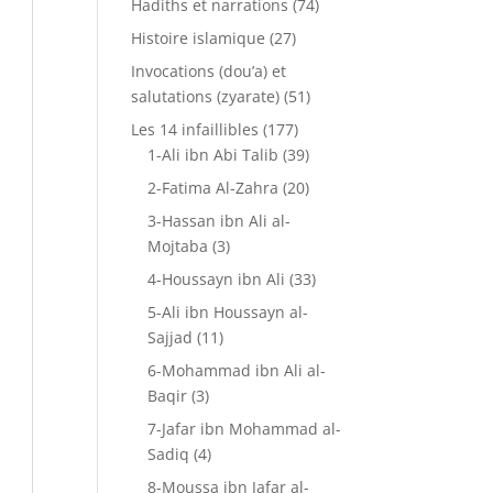
Hadiths et narrations
(74)
Histoire islamique
(27)
Invocations (dou’a) et
salutations (zyarate)
(51)
Les 14 infaillibles
(177)
1-Ali ibn Abi Talib
(39)
2-Fatima Al-Zahra
(20)
3-Hassan ibn Ali al-
Mojtaba
(3)
4-Houssayn ibn Ali
(33)
5-Ali ibn Houssayn al-
Sajjad
(11)
6-Mohammad ibn Ali al-
Baqir
(3)
7-Jafar ibn Mohammad al-
Sadiq
(4)
8-Moussa ibn Jafar al-