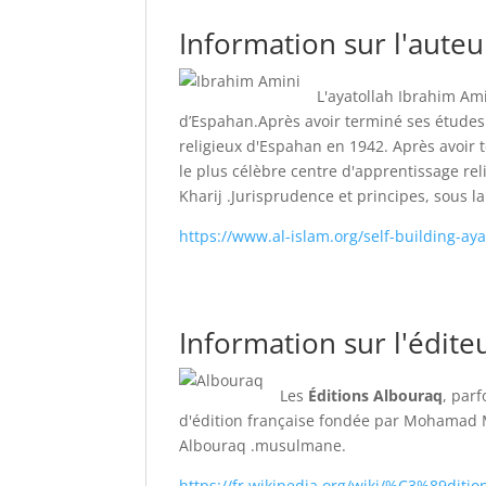
Information sur l'auteur
L'ayatollah Ibrahim Ami
d’Espahan.
Après avoir terminé ses études 
religieux d'Espahan en 1942. Après avoir 
le plus célèbre centre d'apprentissage rel
Kharij .Jurisprudence et principes, sous la
https://www.al-islam.org/self-building-a
Information sur l'éditeu
Les
Éditions Albouraq
, par
d'édition française fondée par Mohamad Ma
Albouraq .musulmane.
https://fr.wikipedia.org/wiki/%C3%89diti