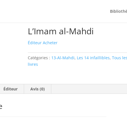
Biblioth
mam al-Mahdi
L’Imam al-Mahdi
Éditeur
Acheter
Catégories :
13-Al-Mahdi
,
Les 14 infaillibles
,
Tous le
livres
Éditeur
Avis (0)
e