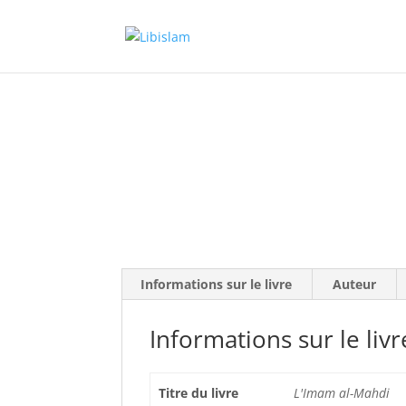
Accueil
/
Les 14 infaillibles
/
13-Al-Mahdi
/ L’I
Informations sur le livre
Auteur
Informations sur le livr
Titre du livre
L'Imam al-Mahdi