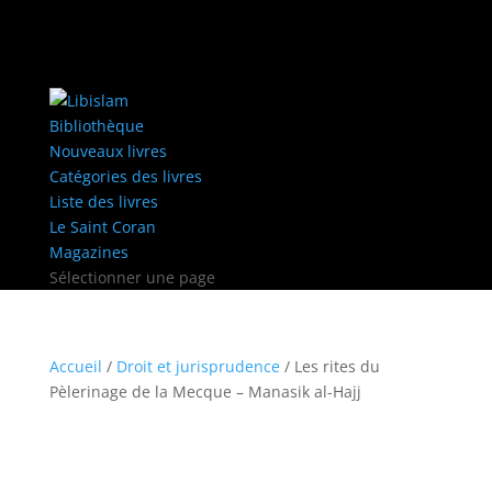
Bibliothèque
Nouveaux livres
Catégories des livres
Liste des livres
Le Saint Coran
Magazines
Sélectionner une page
Accueil
/
Droit et jurisprudence
/ Les rites du
Pèlerinage de la Mecque – Manasik al-Hajj