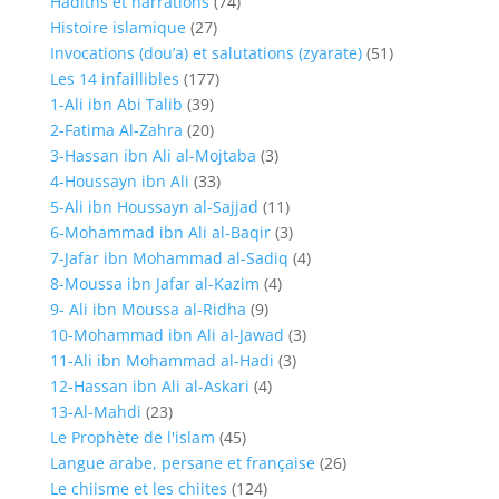
Hadiths et narrations
(74)
Histoire islamique
(27)
Invocations (dou’a) et salutations (zyarate)
(51)
Les 14 infaillibles
(177)
1-Ali ibn Abi Talib
(39)
2-Fatima Al-Zahra
(20)
3-Hassan ibn Ali al-Mojtaba
(3)
4-Houssayn ibn Ali
(33)
5-Ali ibn Houssayn al-Sajjad
(11)
6-Mohammad ibn Ali al-Baqir
(3)
7-Jafar ibn Mohammad al-Sadiq
(4)
8-Moussa ibn Jafar al-Kazim
(4)
9- Ali ibn Moussa al-Ridha
(9)
10-Mohammad ibn Ali al-Jawad
(3)
11-Ali ibn Mohammad al-Hadi
(3)
12-Hassan ibn Ali al-Askari
(4)
13-Al-Mahdi
(23)
Le Prophète de l'islam
(45)
Langue arabe, persane et française
(26)
Le chiisme et les chiites
(124)