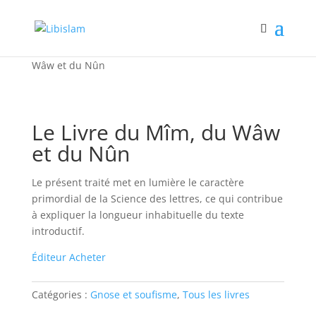
Accueil
/
Gnose et soufisme
/ Le Livre du Mîm, du
Wâw et du Nûn
Le Livre du Mîm, du Wâw
et du Nûn
Le présent traité met en lumière le caractère
primordial de la Science des lettres, ce qui contribue
à expliquer la longueur inhabituelle du texte
introductif.
Éditeur
Acheter
Catégories :
Gnose et soufisme
,
Tous les livres