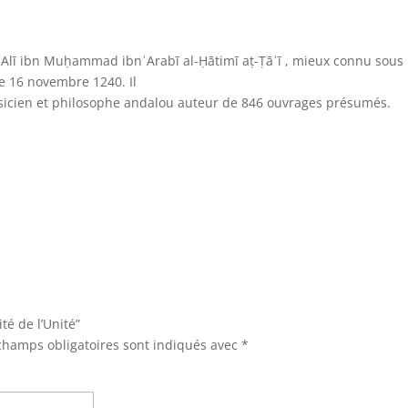
lī ibn Muḥammad ibnʿArabī al-Ḥātimī aṭ-Ṭāʾī , mieux connu sous 
le
16 novembre 1240.
Il
hysicien et philosophe andalou auteur de 846 ouvrages présumés.
:
ité de l’Unité”
champs obligatoires sont indiqués avec
*