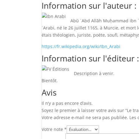
Information sur l'auteur :
Abū ʿAbd Allāh Muḥammad ibn ʿA
ʿArabi, né le
26 juillet 1165
, à Murcie, et mort 
étais
théologien, juriste, poète, soufi, métap
https://fr.wikipedia.org/wiki/Ibn_Arabi
Information sur l'éditeur 
Description à venir.
Bientôt.
Avis
Il n’y a pas encore d’avis.
Soyez le premier à laisser votre avis sur “Le tra
Votre adresse e-mail ne sera pas publiée.
Les 
Votre note
*