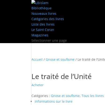
Bibliothèque
Nouveaux livres
Catégories des livres
Liste des livres
Le Saint Coran
Magazines
Sélectionner une page
Accueil
/
Gnose et soufisme
/ Le traité de l’Unit
Le traité de l’Unité
Acheter
Catégories :
Gnose et soufisme
,
Tous les livres
Informations sur le livre