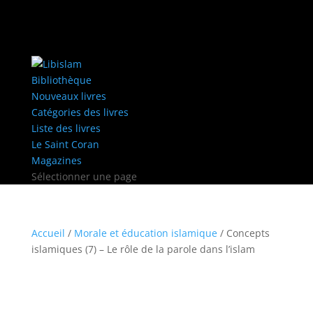
Bibliothèque
Nouveaux livres
Catégories des livres
Liste des livres
Le Saint Coran
Magazines
Sélectionner une page
Accueil
/
Morale et éducation islamique
/ Concepts
islamiques (7) – Le rôle de la parole dans l’islam