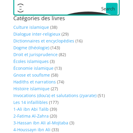
Search
Catégories des livres
Culture islamique
(38)
Dialogue inter-religieux
(29)
Dictionnaires et encyclopédies
(16)
Dogme (théologie)
(143)
Droit et jurisprudence
(82)
Écoles islamiques
(3)
Économie islamique
(13)
Gnose et soufisme
(58)
Hadiths et narrations
(74)
Histoire islamique
(27)
Invocations (dou’a) et salutations (zyarate)
(51)
Les 14 infaillibles
(177)
1-Ali ibn Abi Talib
(39)
2-Fatima Al-Zahra
(20)
3-Hassan ibn Ali al-Mojtaba
(3)
4-Houssayn ibn Ali
(33)