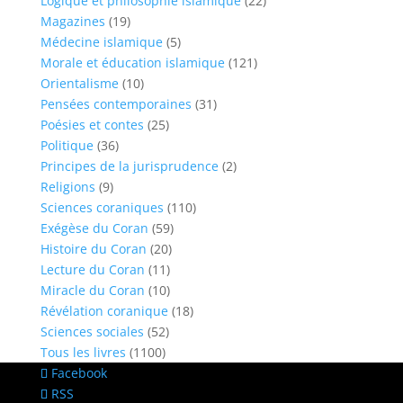
Logique et philosophie islamique
(22)
Magazines
(19)
Médecine islamique
(5)
Morale et éducation islamique
(121)
Orientalisme
(10)
Pensées contemporaines
(31)
Poésies et contes
(25)
Politique
(36)
Principes de la jurisprudence
(2)
Religions
(9)
Sciences coraniques
(110)
Exégèse du Coran
(59)
Histoire du Coran
(20)
Lecture du Coran
(11)
Miracle du Coran
(10)
Révélation coranique
(18)
Sciences sociales
(52)
Tous les livres
(1100)
Facebook
RSS