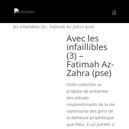
Accueil
/
Les 14 infaillibles
/
2-Fatima Al-Zahra
/ Avec
les infaillibles (3) – Fatimah Az-Zahra (pse)
Avec les
infaillibles
(3) –
Fatimah Az-
Zahra (pse)
Cette collection se
propose de présenter
des extraits
resplendissants de la vie
rayonnante des gens de
la demeure prophétique
que Dieu, à Lui pureté, a