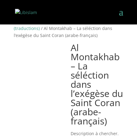
Accueil
/
Le Saint Coran
/
Le Saint Coran
(traductions)
/ Al Montakhab – La séléction dans
l’exégèse du Saint Coran (arabe-français)
Al
Montakhab
– La
séléction
dans
l’exégèse du
Saint Coran
(arabe-
français)
Description à chercher.