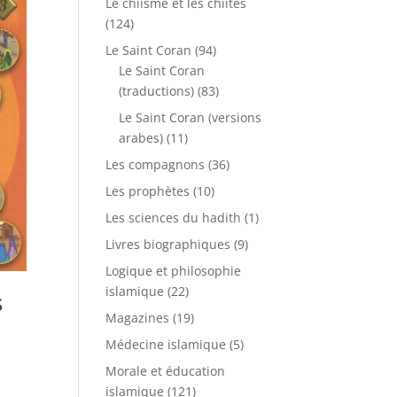
Le chiisme et les chiites
(124)
Le Saint Coran
(94)
Le Saint Coran
(traductions)
(83)
Le Saint Coran (versions
arabes)
(11)
Les compagnons
(36)
Les prophètes
(10)
Les sciences du hadith
(1)
Livres biographiques
(9)
Logique et philosophie
islamique
(22)
s
Magazines
(19)
Médecine islamique
(5)
Morale et éducation
islamique
(121)