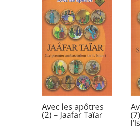
Avec les apôtres
Av
(2) – Jaafar Taïar
(7
l’