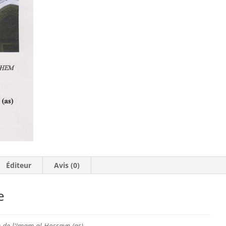
Éditeur
Avis (0)
e
e de l'Imam al-Hossayn (as)