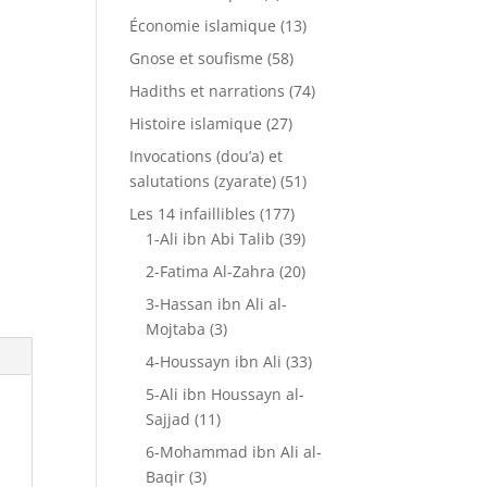
Économie islamique
(13)
Gnose et soufisme
(58)
Hadiths et narrations
(74)
Histoire islamique
(27)
Invocations (dou’a) et
salutations (zyarate)
(51)
Les 14 infaillibles
(177)
1-Ali ibn Abi Talib
(39)
2-Fatima Al-Zahra
(20)
3-Hassan ibn Ali al-
Mojtaba
(3)
4-Houssayn ibn Ali
(33)
5-Ali ibn Houssayn al-
Sajjad
(11)
6-Mohammad ibn Ali al-
Baqir
(3)