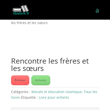
Accueil
/
Morale et éducation islamique
/ Rencontre
les frères et les sœurs
Rencontre les frères et
les sœurs
Éditeur
Acheter
Catégories :
Morale et éducation islamique
,
Tous les
livres
Étiquette :
Livre pour enfants