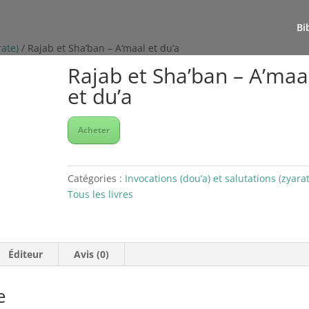
Bi
rate)
/ Rajab et Sha’ban – A’maal et du’a
Rajab et Sha’ban – A’maa
et du’a
Acheter
Catégories :
Invocations (dou’a) et salutations (zyara
Tous les livres
Éditeur
Avis (0)
e