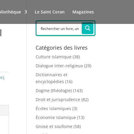
bliothèque
Le Saint Coran
Magazines
l
Catégories des livres
Culture islamique
(38)
Dialogue inter-religieux
(29)
Dictionnaires et
te)
,
encyclopédies
(16)
Dogme (théologie)
(143)
Droit et jurisprudence
(82)
Écoles islamiques
(3)
Économie islamique
(13)
Gnose et soufisme
(58)