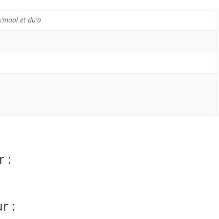
A'maal et du'a
 :
r :