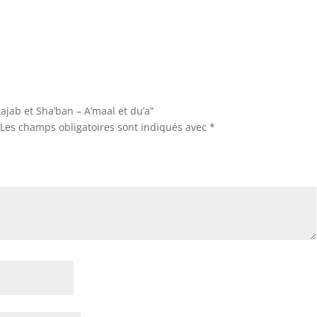
Rajab et Sha’ban – A’maal et du’a”
Les champs obligatoires sont indiqués avec
*