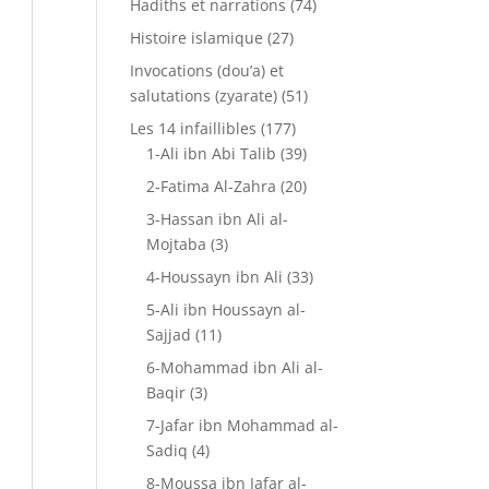
Hadiths et narrations
(74)
Histoire islamique
(27)
Invocations (dou’a) et
salutations (zyarate)
(51)
Les 14 infaillibles
(177)
1-Ali ibn Abi Talib
(39)
2-Fatima Al-Zahra
(20)
3-Hassan ibn Ali al-
Mojtaba
(3)
4-Houssayn ibn Ali
(33)
5-Ali ibn Houssayn al-
Sajjad
(11)
6-Mohammad ibn Ali al-
Baqir
(3)
7-Jafar ibn Mohammad al-
Sadiq
(4)
8-Moussa ibn Jafar al-