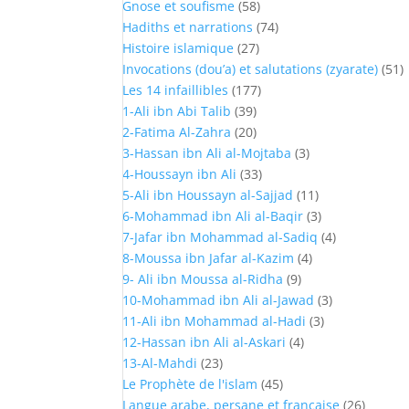
Gnose et soufisme
(58)
Hadiths et narrations
(74)
Histoire islamique
(27)
Invocations (dou’a) et salutations (zyarate)
(51)
Les 14 infaillibles
(177)
1-Ali ibn Abi Talib
(39)
2-Fatima Al-Zahra
(20)
3-Hassan ibn Ali al-Mojtaba
(3)
4-Houssayn ibn Ali
(33)
5-Ali ibn Houssayn al-Sajjad
(11)
6-Mohammad ibn Ali al-Baqir
(3)
7-Jafar ibn Mohammad al-Sadiq
(4)
8-Moussa ibn Jafar al-Kazim
(4)
9- Ali ibn Moussa al-Ridha
(9)
10-Mohammad ibn Ali al-Jawad
(3)
11-Ali ibn Mohammad al-Hadi
(3)
12-Hassan ibn Ali al-Askari
(4)
13-Al-Mahdi
(23)
Le Prophète de l'islam
(45)
Langue arabe, persane et française
(26)