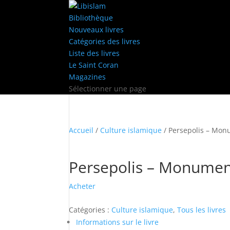
Bibliothèque
Nouveaux livres
Catégories des livres
Liste des livres
Le Saint Coran
Magazines
Sélectionner une page
Accueil
/
Culture islamique
/ Persepolis – Mon
Persepolis – Monument
Acheter
Catégories :
Culture islamique
,
Tous les livres
Informations sur le livre