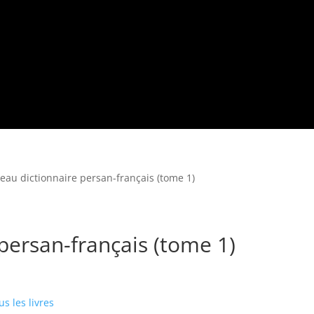
eau dictionnaire persan-français (tome 1)
persan-français (tome 1)
us les livres