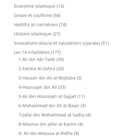
Économie islamique
(13)
Gnose et soufisme
(58)
Hadiths et narrations
(74)
Histoire islamique
(27)
Invocations (dou’a) et salutations (zyarate)
(51)
Les 14 infaillibles
(177)
1-Ali ibn Abi Talib
(39)
2-Fatima Al-Zahra
(20)
3-Hassan ibn Ali al-Mojtaba
(3)
4-Houssayn ibn Ali
(33)
5-Ali ibn Houssayn al-Sajjad
(11)
6-Mohammad ibn Ali al-Baqir
(3)
7-Jafar ibn Mohammad al-Sadiq
(4)
8-Moussa ibn Jafar al-Kazim
(4)
9- Ali ibn Moussa al-Ridha
(9)