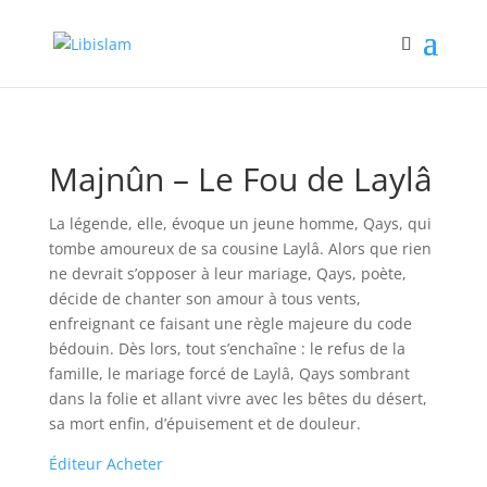
Accueil
/
Poésies et contes
/ Majnûn – Le Fou de Laylâ
Majnûn – Le Fou de Laylâ
La légende, elle, évoque un jeune homme, Qays, qui
tombe amoureux de sa cousine Laylâ. Alors que rien
ne devrait s’opposer à leur mariage, Qays, poète,
décide de chanter son amour à tous vents,
enfreignant ce faisant une règle majeure du code
bédouin. Dès lors, tout s’enchaîne : le refus de la
famille, le mariage forcé de Laylâ, Qays sombrant
dans la folie et allant vivre avec les bêtes du désert,
sa mort enfin, d’épuisement et de douleur.
Éditeur
Acheter