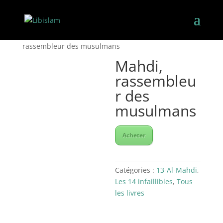
Accueil
/
Les 14 infaillibles
/
13-Al-Mahdi
/ Mahdi,
rassembleur des musulmans
Mahdi,
rassembleu
r des
musulmans
Acheter
Catégories :
13-Al-Mahdi
,
Les 14 infaillibles
,
Tous
les livres