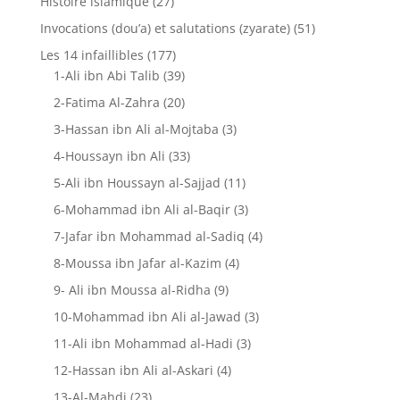
Histoire islamique
(27)
Invocations (dou’a) et salutations (zyarate)
(51)
Les 14 infaillibles
(177)
1-Ali ibn Abi Talib
(39)
2-Fatima Al-Zahra
(20)
3-Hassan ibn Ali al-Mojtaba
(3)
4-Houssayn ibn Ali
(33)
5-Ali ibn Houssayn al-Sajjad
(11)
6-Mohammad ibn Ali al-Baqir
(3)
7-Jafar ibn Mohammad al-Sadiq
(4)
8-Moussa ibn Jafar al-Kazim
(4)
9- Ali ibn Moussa al-Ridha
(9)
10-Mohammad ibn Ali al-Jawad
(3)
11-Ali ibn Mohammad al-Hadi
(3)
12-Hassan ibn Ali al-Askari
(4)
13-Al-Mahdi
(23)