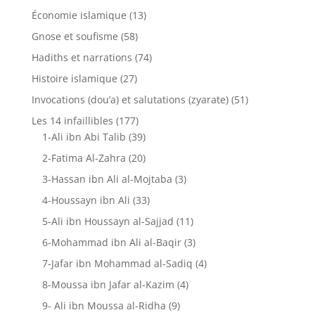
Économie islamique
(13)
Gnose et soufisme
(58)
Hadiths et narrations
(74)
Histoire islamique
(27)
Invocations (dou’a) et salutations (zyarate)
(51)
Les 14 infaillibles
(177)
1-Ali ibn Abi Talib
(39)
2-Fatima Al-Zahra
(20)
3-Hassan ibn Ali al-Mojtaba
(3)
4-Houssayn ibn Ali
(33)
5-Ali ibn Houssayn al-Sajjad
(11)
6-Mohammad ibn Ali al-Baqir
(3)
7-Jafar ibn Mohammad al-Sadiq
(4)
8-Moussa ibn Jafar al-Kazim
(4)
9- Ali ibn Moussa al-Ridha
(9)