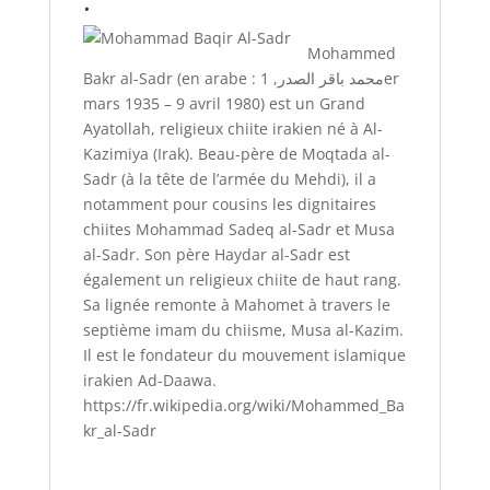
:
Mohammed
Bakr al-Sadr (en arabe : محمد باقر الصدر, 1er
mars 1935 – 9 avril 1980) est un Grand
Ayatollah, religieux chiite irakien né à Al-
Kazimiya (Irak). Beau-père de Moqtada al-
Sadr (à la tête de l’armée du Mehdi), il a
notamment pour cousins les dignitaires
chiites Mohammad Sadeq al-Sadr et Musa
al-Sadr. Son père Haydar al-Sadr est
également un religieux chiite de haut rang.
Sa lignée remonte à Mahomet à travers le
septième imam du chiisme, Musa al-Kazim.
Il est le fondateur du mouvement islamique
irakien Ad-Daawa.
https://fr.wikipedia.org/wiki/Mohammed_Ba
kr_al-Sadr