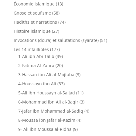
Économie islamique
(13)
Gnose et soufisme
(58)
Hadiths et narrations
(74)
Histoire islamique
(27)
Invocations (dou’a) et salutations (zyarate)
(51)
Les 14 infaillibles
(177)
1-Ali ibn Abi Talib
(39)
2-Fatima Al-Zahra
(20)
3-Hassan ibn Ali al-Mojtaba
(3)
4-Houssayn ibn Ali
(33)
5-Ali ibn Houssayn al-Sajjad
(11)
6-Mohammad ibn Ali al-Baqir
(3)
7-Jafar ibn Mohammad al-Sadiq
(4)
8-Moussa ibn Jafar al-Kazim
(4)
9- Ali ibn Moussa al-Ridha
(9)