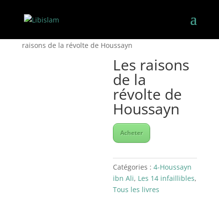
Accueil
/
Les 14 infaillibles
/
4-Houssayn ibn Ali
/ Les
raisons de la révolte de Houssayn
Les raisons
de la
révolte de
Houssayn
Acheter
Catégories :
4-Houssayn
ibn Ali
,
Les 14 infaillibles
,
Tous les livres