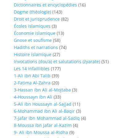
Dictionnaires et encyclopédies
(16)
Dogme (théologie)
(143)
Droit et jurisprudence
(82)
Écoles islamiques
(3)
Économie islamique
(13)
Gnose et soufisme
(58)
Hadiths et narrations
(74)
Histoire islamique
(27)
Invocations (dou’a) et salutations (zyarate)
(51)
Les 14 infaillibles
(177)
1-Ali ibn Abi Talib
(39)
2-Fatima Al-Zahra
(20)
3-Hassan ibn Ali al-Mojtaba
(3)
4-Houssayn ibn Ali
(33)
5-Ali ibn Houssayn al-Sajjad
(11)
6-Mohammad ibn Ali al-Baqir
(3)
7-Jafar ibn Mohammad al-Sadiq
(4)
8-Moussa ibn Jafar al-Kazim
(4)
9- Ali ibn Moussa al-Ridha
(9)