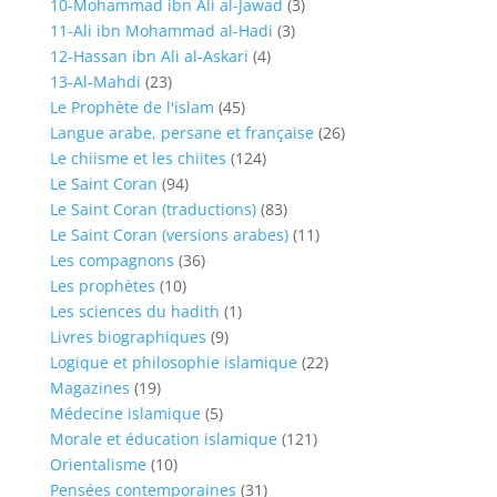
10-Mohammad ibn Ali al-Jawad
(3)
11-Ali ibn Mohammad al-Hadi
(3)
12-Hassan ibn Ali al-Askari
(4)
13-Al-Mahdi
(23)
Le Prophète de l'islam
(45)
Langue arabe, persane et française
(26)
Le chiisme et les chiites
(124)
Le Saint Coran
(94)
Le Saint Coran (traductions)
(83)
Le Saint Coran (versions arabes)
(11)
Les compagnons
(36)
Les prophètes
(10)
Les sciences du hadith
(1)
Livres biographiques
(9)
Logique et philosophie islamique
(22)
Magazines
(19)
Médecine islamique
(5)
Morale et éducation islamique
(121)
Orientalisme
(10)
Pensées contemporaines
(31)