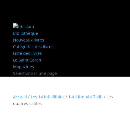
Bibliothèque
Nouveaux livres
Catégories des livres
Liste des livres
Le Saint Coran
Magazines
Sélectionner une page
Accueil
/
Les 14 infaillibles
/
1-Ali ibn Abi Talib
/ Les
quatres califes