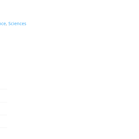
nce
,
Sciences