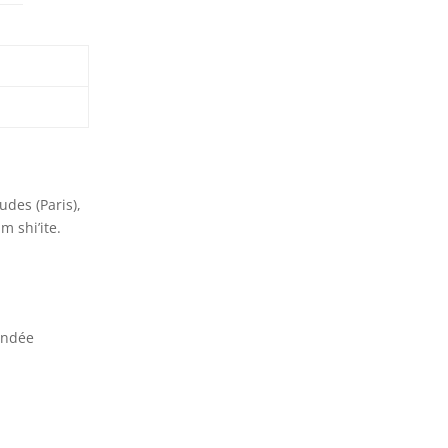
udes (Paris),
m shi’ite.
fondée