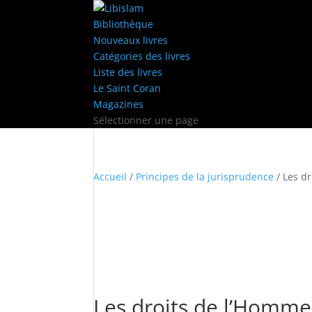
Bibliothèque
Nouveaux livres
Catégories des livres
Liste des livres
Le Saint Coran
Magazines
Sélectionner une page
Accueil
/
Principes de la jurisprudence
/ Les dr
Les droits de l’Homme 