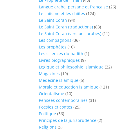
Le Prophète de l'islam
(45)
Langue arabe, persane et française
(26)
Le chiisme et les chiites
(124)
Le Saint Coran
(94)
Le Saint Coran (traductions)
(83)
Le Saint Coran (versions arabes)
(11)
Les compagnons
(36)
Les prophètes
(10)
Les sciences du hadith
(1)
Livres biographiques
(9)
Logique et philosophie islamique
(22)
Magazines
(19)
Médecine islamique
(5)
Morale et éducation islamique
(121)
Orientalisme
(10)
Pensées contemporaines
(31)
Poésies et contes
(25)
Politique
(36)
Principes de la jurisprudence
(2)
Religions
(9)