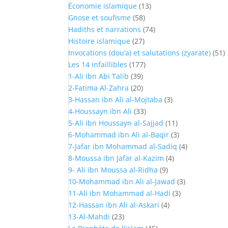
Économie islamique
(13)
Gnose et soufisme
(58)
Hadiths et narrations
(74)
Histoire islamique
(27)
Invocations (dou’a) et salutations (zyarate)
(51)
Les 14 infaillibles
(177)
1-Ali ibn Abi Talib
(39)
2-Fatima Al-Zahra
(20)
3-Hassan ibn Ali al-Mojtaba
(3)
4-Houssayn ibn Ali
(33)
5-Ali ibn Houssayn al-Sajjad
(11)
6-Mohammad ibn Ali al-Baqir
(3)
7-Jafar ibn Mohammad al-Sadiq
(4)
8-Moussa ibn Jafar al-Kazim
(4)
9- Ali ibn Moussa al-Ridha
(9)
10-Mohammad ibn Ali al-Jawad
(3)
11-Ali ibn Mohammad al-Hadi
(3)
12-Hassan ibn Ali al-Askari
(4)
13-Al-Mahdi
(23)