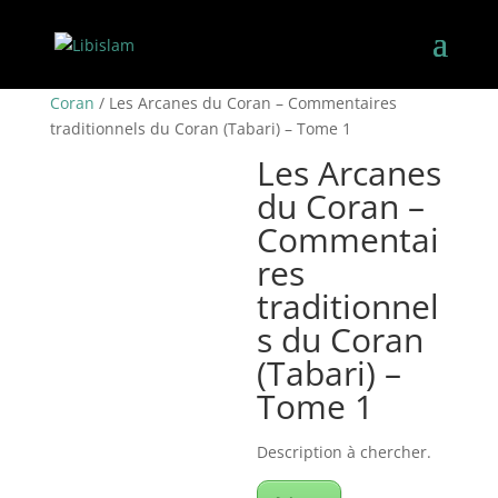
Accueil
/
Sciences coraniques
/
Exégèse du
Coran
/ Les Arcanes du Coran – Commentaires
traditionnels du Coran (Tabari) – Tome 1
Les Arcanes
du Coran –
Commentai
res
traditionnel
s du Coran
(Tabari) –
Tome 1
Description à chercher.