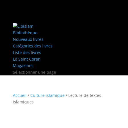
Bibliothèque
Nouveaux livres
Catégories des livres
Liste des livres
Le Saint Coran
Magazines
Sélectionner une page
Accueil
/
Culture islamique
/ Lecture de textes
islamiques