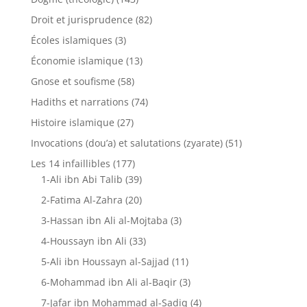
Droit et jurisprudence
(82)
Écoles islamiques
(3)
Économie islamique
(13)
Gnose et soufisme
(58)
Hadiths et narrations
(74)
Histoire islamique
(27)
Invocations (dou’a) et salutations (zyarate)
(51)
Les 14 infaillibles
(177)
1-Ali ibn Abi Talib
(39)
2-Fatima Al-Zahra
(20)
3-Hassan ibn Ali al-Mojtaba
(3)
4-Houssayn ibn Ali
(33)
5-Ali ibn Houssayn al-Sajjad
(11)
6-Mohammad ibn Ali al-Baqir
(3)
7-Jafar ibn Mohammad al-Sadiq
(4)