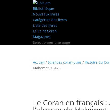
Bibliothèque
Nouveaux livres
Catégories des livres
Liste des livres
Le Saint Coran
Magazines
Sélectionner une page
Accueil
/
Sciences coraniques
/
Histoire du Co
Mahomet (1647)
Le Coran en français :
l’alcoran de Mahomet 