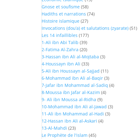
Gnose et soufisme
(58)
Hadiths et narrations
(74)
Histoire islamique
(27)
Invocations (dou’a) et salutations (zyarate)
(51)
Les 14 infaillibles
(177)
1-Ali ibn Abi Talib
(39)
2-Fatima Al-Zahra
(20)
3-Hassan ibn Ali al-Mojtaba
(3)
4-Houssayn ibn Ali
(33)
5-Ali ibn Houssayn al-Sajjad
(11)
6-Mohammad ibn Ali al-Baqir
(3)
7-Jafar ibn Mohammad al-Sadiq
(4)
8-Moussa ibn Jafar al-Kazim
(4)
9- Ali ibn Moussa al-Ridha
(9)
10-Mohammad ibn Ali al-Jawad
(3)
11-Ali ibn Mohammad al-Hadi
(3)
12-Hassan ibn Ali al-Askari
(4)
13-Al-Mahdi
(23)
Le Prophète de l'islam
(45)