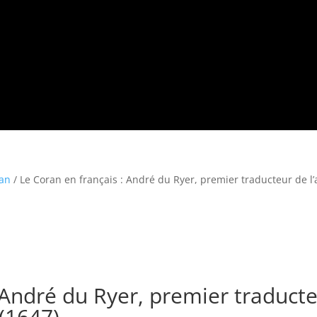
ran
/ Le Coran en français : André du Ryer, premier traducteur de l’
 André du Ryer, premier traduct
(1647)