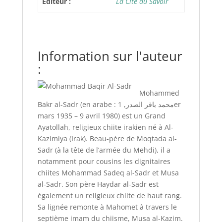
Éditeur :
La Cité du Savoir
Information sur l'auteur
:
Mohammed
Bakr al-Sadr (en arabe : محمد باقر الصدر, 1er
mars 1935 – 9 avril 1980) est un Grand
Ayatollah, religieux chiite irakien né à Al-
Kazimiya (Irak). Beau-père de Moqtada al-
Sadr (à la tête de l’armée du Mehdi), il a
notamment pour cousins les dignitaires
chiites Mohammad Sadeq al-Sadr et Musa
al-Sadr. Son père Haydar al-Sadr est
également un religieux chiite de haut rang.
Sa lignée remonte à Mahomet à travers le
septième imam du chiisme, Musa al-Kazim.