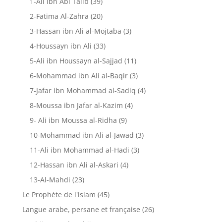
1-Ali ibn Abi Talib
(39)
2-Fatima Al-Zahra
(20)
3-Hassan ibn Ali al-Mojtaba
(3)
4-Houssayn ibn Ali
(33)
5-Ali ibn Houssayn al-Sajjad
(11)
6-Mohammad ibn Ali al-Baqir
(3)
7-Jafar ibn Mohammad al-Sadiq
(4)
8-Moussa ibn Jafar al-Kazim
(4)
9- Ali ibn Moussa al-Ridha
(9)
10-Mohammad ibn Ali al-Jawad
(3)
11-Ali ibn Mohammad al-Hadi
(3)
12-Hassan ibn Ali al-Askari
(4)
13-Al-Mahdi
(23)
Le Prophète de l'islam
(45)
Langue arabe, persane et française
(26)