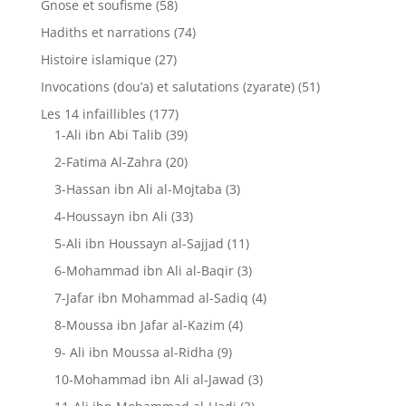
Gnose et soufisme
(58)
Hadiths et narrations
(74)
Histoire islamique
(27)
Invocations (dou’a) et salutations (zyarate)
(51)
Les 14 infaillibles
(177)
1-Ali ibn Abi Talib
(39)
2-Fatima Al-Zahra
(20)
3-Hassan ibn Ali al-Mojtaba
(3)
4-Houssayn ibn Ali
(33)
5-Ali ibn Houssayn al-Sajjad
(11)
6-Mohammad ibn Ali al-Baqir
(3)
7-Jafar ibn Mohammad al-Sadiq
(4)
8-Moussa ibn Jafar al-Kazim
(4)
9- Ali ibn Moussa al-Ridha
(9)
10-Mohammad ibn Ali al-Jawad
(3)