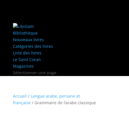
Bibliothèque
Nouveaux livres
Catégories des livres
Liste des livres
Le Saint Coran
Magazines
Sélectionner une page
Accueil
/
Langue arabe, persane et
française
/ Grammaire de l’arabe classique