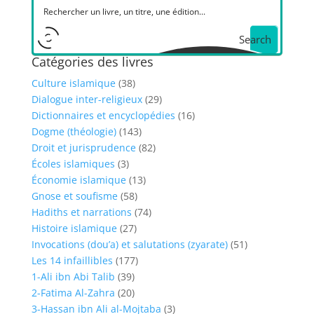
Search
Catégories des livres
Culture islamique
(38)
Dialogue inter-religieux
(29)
Dictionnaires et encyclopédies
(16)
Dogme (théologie)
(143)
Droit et jurisprudence
(82)
Écoles islamiques
(3)
Économie islamique
(13)
Gnose et soufisme
(58)
Hadiths et narrations
(74)
Histoire islamique
(27)
Invocations (dou’a) et salutations (zyarate)
(51)
Les 14 infaillibles
(177)
1-Ali ibn Abi Talib
(39)
2-Fatima Al-Zahra
(20)
3-Hassan ibn Ali al-Mojtaba
(3)