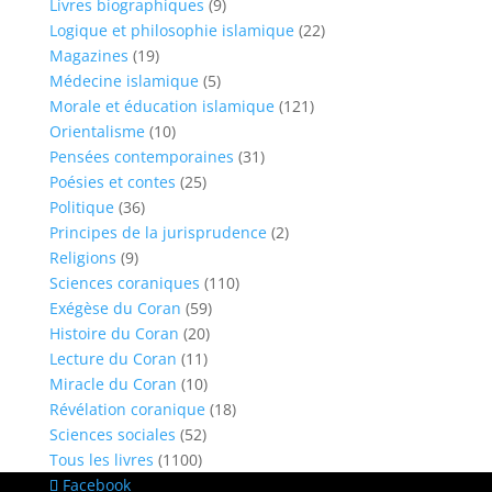
Livres biographiques
(9)
Logique et philosophie islamique
(22)
Magazines
(19)
Médecine islamique
(5)
Morale et éducation islamique
(121)
Orientalisme
(10)
Pensées contemporaines
(31)
Poésies et contes
(25)
Politique
(36)
Principes de la jurisprudence
(2)
Religions
(9)
Sciences coraniques
(110)
Exégèse du Coran
(59)
Histoire du Coran
(20)
Lecture du Coran
(11)
Miracle du Coran
(10)
Révélation coranique
(18)
Sciences sociales
(52)
Tous les livres
(1100)
Facebook