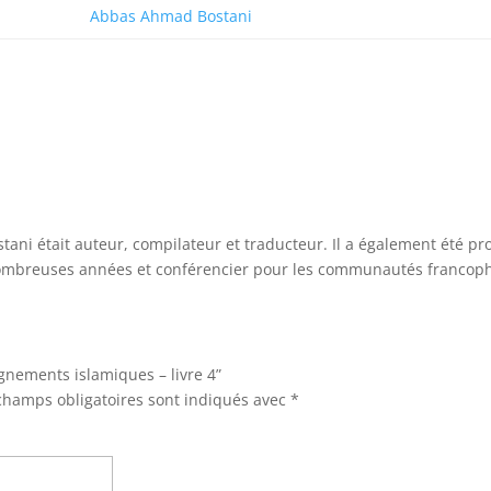
Abbas Ahmad Bostani
:
ani était auteur, compilateur et traducteur. Il a également été pr
ombreuses années et conférencier pour les communautés francop
ignements islamiques – livre 4”
champs obligatoires sont indiqués avec
*