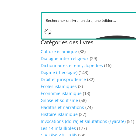
Catégories des livres
Culture islamique
(38)
Dialogue inter-religieux
(29)
Dictionnaires et encyclopédies
(16)
Dogme (théologie)
(143)
Droit et jurisprudence
(82)
Écoles islamiques
(3)
Économie islamique
(13)
Gnose et soufisme
(58)
Hadiths et narrations
(74)
Histoire islamique
(27)
Invocations (dou’a) et salutations (zyarate)
(51)
Les 14 infaillibles
(177)
1-Ali ibn Abi Talib
(39)