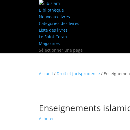
Bibliothèque
Nouveaux livres
Catégories des livres
Liste des livres
Le Saint Coran
Magazines
Sélectionner une page
Accueil
/
Droit et jurisprudence
/ Enseignement
Enseignements islamiq
Acheter