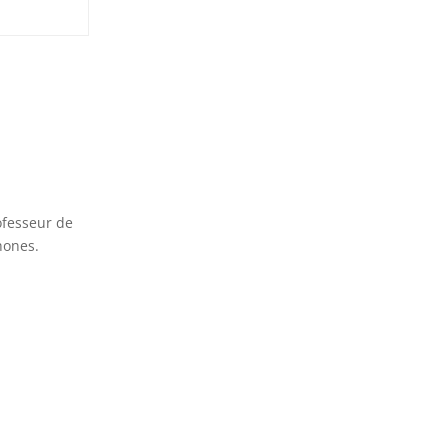
ofesseur de
hones.