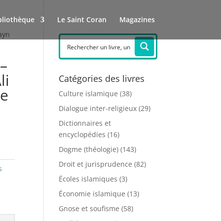
bliothèque
Le Saint Coran
Magazines
Zayn
 –
li
Catégories des livres
re
Culture islamique
(38)
Dialogue inter-religieux
(29)
Dictionnaires et
encyclopédies
(16)
Dogme (théologie)
(143)
Droit et jurisprudence
(82)
s
Écoles islamiques
(3)
Économie islamique
(13)
Gnose et soufisme
(58)