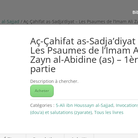
Bi
 al-Sajjad
/ Aç-Çahifat as-Sadja’diyat – Les Psaumes de l’Imam Ali 
Aç-Çahifat as-Sadja’diyat
Les Psaumes de l’Imam A
Zayn al-Abidine (as) – 1è
partie
Description à chercher.
Acheter
Catégories :
5-Ali ibn Houssayn al-Sajjad
,
Invocation
(dou’a) et salutations (zyarate)
,
Tous les livres