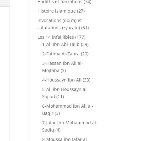
Hadiths et narrations
(74)
Histoire islamique
(27)
Invocations (dou’a) et
salutations (zyarate)
(51)
Les 14 infaillibles
(177)
1-Ali ibn Abi Talib
(39)
2-Fatima Al-Zahra
(20)
3-Hassan ibn Ali al-
Mojtaba
(3)
4-Houssayn ibn Ali
(33)
5-Ali ibn Houssayn al-
Sajjad
(11)
6-Mohammad ibn Ali al-
Baqir
(3)
7-Jafar ibn Mohammad al-
Sadiq
(4)
8-Moussa ibn Jafar al-