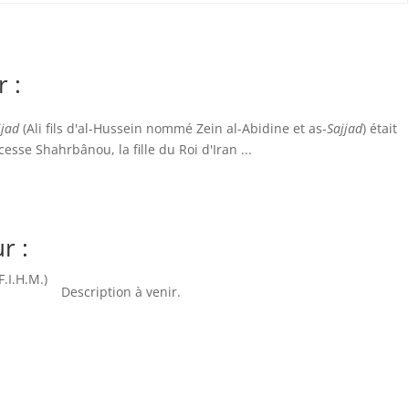
 :
jjad
(Ali fils d'al-Hussein nommé Zein al-Abidine et as-
Sajjad
) était
ncesse Shahrbânou, la fille du Roi d'Iran ...
r :
Description à venir.