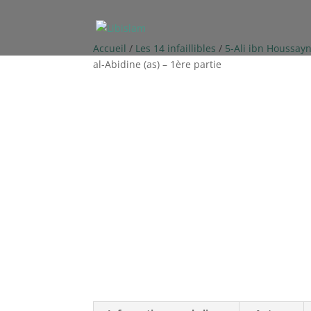
Accueil
/
Les 14 infaillibles
/
5-Ali ibn Houssayn
al-Abidine (as) – 1ère partie