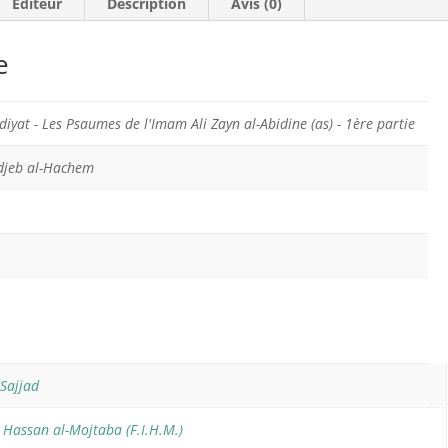
Éditeur
Description
Avis (0)
e
diyat - Les Psaumes de l'Imam Ali Zayn al-Abidine (as) - 1ère partie
jeb al-Hachem
-Sajjad
Hassan al-Mojtaba (F.I.H.M.)