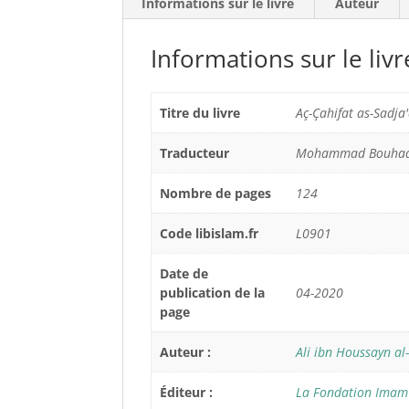
Informations sur le livre
Auteur
Informations sur le livr
Titre du livre
Aç-Çahifat as-Sadja'
Traducteur
Mohammad Bouhad
Nombre de pages
124
Code libislam.fr
L0901
Date de
publication de la
04-2020
page
Auteur :
Ali ibn Houssayn al
Éditeur :
La Fondation Imam 