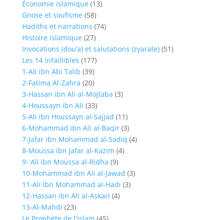
Économie islamique
(13)
Gnose et soufisme
(58)
Hadiths et narrations
(74)
Histoire islamique
(27)
Invocations (dou’a) et salutations (zyarate)
(51)
Les 14 infaillibles
(177)
1-Ali ibn Abi Talib
(39)
2-Fatima Al-Zahra
(20)
3-Hassan ibn Ali al-Mojtaba
(3)
4-Houssayn ibn Ali
(33)
5-Ali ibn Houssayn al-Sajjad
(11)
6-Mohammad ibn Ali al-Baqir
(3)
7-Jafar ibn Mohammad al-Sadiq
(4)
8-Moussa ibn Jafar al-Kazim
(4)
9- Ali ibn Moussa al-Ridha
(9)
10-Mohammad ibn Ali al-Jawad
(3)
11-Ali ibn Mohammad al-Hadi
(3)
12-Hassan ibn Ali al-Askari
(4)
13-Al-Mahdi
(23)
Le Prophète de l'islam
(45)