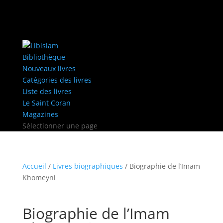
Bibliothèque
Nouveaux livres
Catégories des livres
Liste des livres
Le Saint Coran
Magazines
Sélectionner une page
Accueil
/
Livres biographiques
/ Biographie de l’Imam
Khomeyni
Biographie de l’Imam