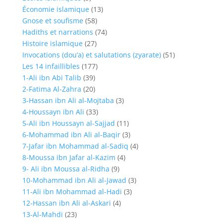
Économie islamique
(13)
Gnose et soufisme
(58)
Hadiths et narrations
(74)
Histoire islamique
(27)
Invocations (dou’a) et salutations (zyarate)
(51)
Les 14 infaillibles
(177)
1-Ali ibn Abi Talib
(39)
2-Fatima Al-Zahra
(20)
3-Hassan ibn Ali al-Mojtaba
(3)
4-Houssayn ibn Ali
(33)
5-Ali ibn Houssayn al-Sajjad
(11)
6-Mohammad ibn Ali al-Baqir
(3)
7-Jafar ibn Mohammad al-Sadiq
(4)
8-Moussa ibn Jafar al-Kazim
(4)
9- Ali ibn Moussa al-Ridha
(9)
10-Mohammad ibn Ali al-Jawad
(3)
11-Ali ibn Mohammad al-Hadi
(3)
12-Hassan ibn Ali al-Askari
(4)
13-Al-Mahdi
(23)