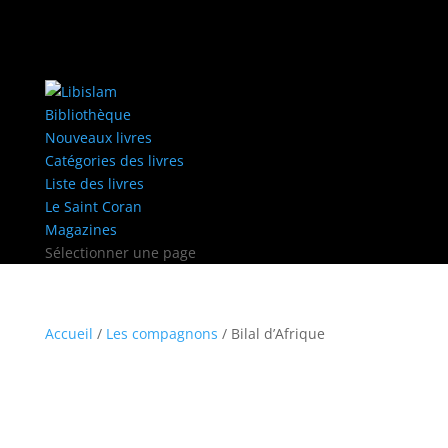
Bibliothèque
Nouveaux livres
Catégories des livres
Liste des livres
Le Saint Coran
Magazines
Sélectionner une page
Accueil
/
Les compagnons
/ Bilal d’Afrique