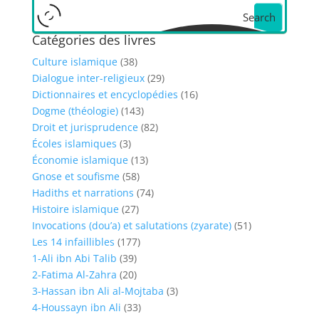
Search
Catégories des livres
Culture islamique
(38)
Dialogue inter-religieux
(29)
Dictionnaires et encyclopédies
(16)
Dogme (théologie)
(143)
Droit et jurisprudence
(82)
Écoles islamiques
(3)
Économie islamique
(13)
Gnose et soufisme
(58)
Hadiths et narrations
(74)
Histoire islamique
(27)
Invocations (dou’a) et salutations (zyarate)
(51)
Les 14 infaillibles
(177)
1-Ali ibn Abi Talib
(39)
2-Fatima Al-Zahra
(20)
3-Hassan ibn Ali al-Mojtaba
(3)
4-Houssayn ibn Ali
(33)