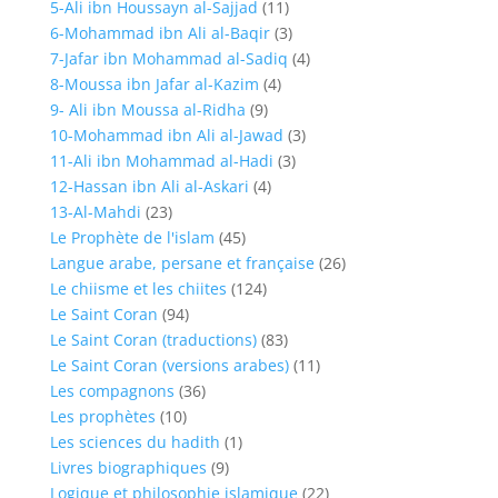
5-Ali ibn Houssayn al-Sajjad
(11)
6-Mohammad ibn Ali al-Baqir
(3)
7-Jafar ibn Mohammad al-Sadiq
(4)
8-Moussa ibn Jafar al-Kazim
(4)
9- Ali ibn Moussa al-Ridha
(9)
10-Mohammad ibn Ali al-Jawad
(3)
11-Ali ibn Mohammad al-Hadi
(3)
12-Hassan ibn Ali al-Askari
(4)
13-Al-Mahdi
(23)
Le Prophète de l'islam
(45)
Langue arabe, persane et française
(26)
Le chiisme et les chiites
(124)
Le Saint Coran
(94)
Le Saint Coran (traductions)
(83)
Le Saint Coran (versions arabes)
(11)
Les compagnons
(36)
Les prophètes
(10)
Les sciences du hadith
(1)
Livres biographiques
(9)
Logique et philosophie islamique
(22)