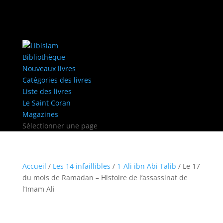
Bibliothèque
Nouveaux livres
Catégories des livres
Liste des livres
Le Saint Coran
Magazines
Sélectionner une page
Accueil
/
Les 14 infaillibles
/
1-Ali ibn Abi Talib
/ Le 17
du mois de Ramadan – Histoire de l’assassinat de
l’Imam Ali