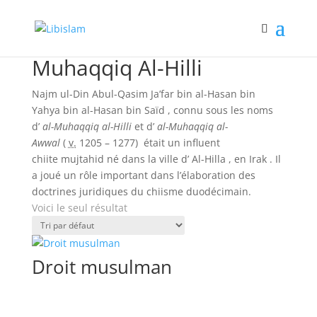
Accueil
/ Book Authors / Muhaqqiq Al-Hilli
Muhaqqiq Al-Hilli
Najm ul-Din Abul-Qasim Ja’far bin al-Hasan bin
Yahya bin al-Hasan bin Saïd , connu sous les noms
d’
al-Muhaqqiq al-Hilli
et d’
al-Muhaqqiq al-
Awwal
(
v.
1205 – 1277)
était un influent
chiite mujtahid né dans la ville d’ Al-Hilla , en Irak .
Il
a joué un rôle important dans l’élaboration des
doctrines juridiques du chiisme duodécimain.
Voici le seul résultat
Droit musulman