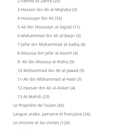
2-Fatima Al-Zahra
(20)
3-Hassan ibn Ali al-Mojtaba
(3)
4-Houssayn ibn Ali
(33)
5-Ali ibn Houssayn al-Sajjad
(11)
6-Mohammad ibn Ali al-Baqir
(3)
7-Jafar ibn Mohammad al-Sadiq
(4)
8-Moussa ibn Jafar al-Kazim
(4)
9- Ali ibn Moussa al-Ridha
(9)
10-Mohammad ibn Ali al-Jawad
(3)
11-Ali ibn Mohammad al-Hadi
(3)
12-Hassan ibn Ali al-Askari
(4)
13-Al-Mahdi
(23)
Le Prophète de l'islam
(45)
Langue arabe, persane et française
(26)
Le chiisme et les chiites
(124)