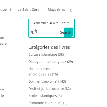
èque
Le Saint Coran
Magazines
Search
cun
rayra
Catégories des livres
Culture islamique
(38)
Dialogue inter-religieux
(29)
Dictionnaires et
encyclopédies
(16)
Dogme (théologie)
(143)
Droit et jurisprudence
(82)
ars
 le
Écoles islamiques
(3)
Économie islamique
(13)