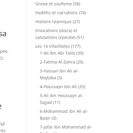
Gnose et soufisme
(58)
Hadiths et narrations
(74)
Histoire islamique
(27)
Invocations (dou’a) et
sa
salutations (zyarate)
(51)
Les 14 infaillibles
(177)
épée,
1-Ali ibn Abi Talib
(39)
Et
2-Fatima Al-Zahra
(20)
3-Hassan ibn Ali al-
Mojtaba
(3)
4-Houssayn ibn Ali
(33)
5-Ali ibn Houssayn al-
Sajjad
(11)
e
6-Mohammad ibn Ali al-
Baqir
(3)
7-Jafar ibn Mohammad al-