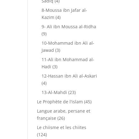
Sadiq
(4)
8-Moussa ibn Jafar al-
Kazim
(4)
9- Ali ibn Moussa al-Ridha
(9)
10-Mohammad ibn Ali al-
Jawad
(3)
11-Ali ibn Mohammad al-
Hadi
(3)
12-Hassan ibn Ali al-Askari
(4)
13-Al-Mahdi
(23)
Le Prophète de l'islam
(45)
Langue arabe, persane et
française
(26)
Le chiisme et les chiites
(124)