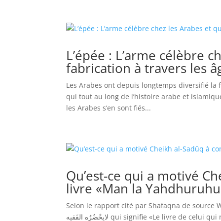
L’épée : L’arme célèbre ch
fabrication à travers les â
Les Arabes ont depuis longtemps diversifié la f
qui tout au long de l’histoire arabe et islamiq
les Arabes s’en sont fiés...
Qu’est-ce qui a motivé Ch
livre «Man la Yahdhuruhu 
Selon le rapport cité par Shafaqna de source WikSh
لایحْضُرُه الفَقیه qui signifie «Le livre de celui qui n’a pas accès au jurisconsulte») est le deuxième livre des quatre livres