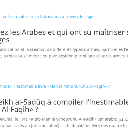
ez les Arabes et qui ont su maîtriser 
ges
abrication et la création de différents types d’armes, parmi elles l’
ue, a réussi à se mettre en pole position parmi tant d’autres armes. 
eikh al-Sadûq à compiler l’inestimabl
Al-Faqîh» ?
ia, le livre «Kitâb Man lâ yahduruhu Al-Faqîh» (en arabe: کتابُ مَن