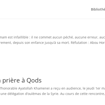
Biblioth
’imam est infaillible : il ne commet aucun péché, aucune erreur, au
irement, depuis son enfance jusqu’à sa mort. Réfutation : Abou Ho
a prière à Qods
l’honorable Ayatollah Khamenei a reçu en audience, le jeudi 1er m
 une délégation d’oulémas de la Syrie. Au cours de cette rencontre,