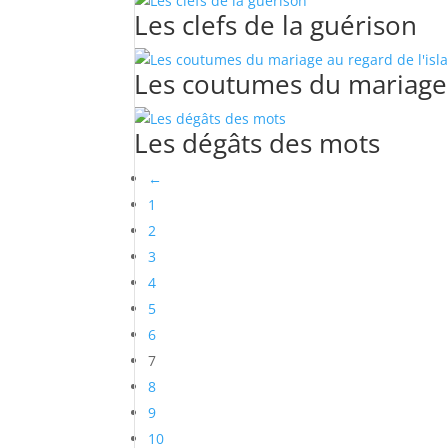
Les clefs de la guérison
Les coutumes du mariage 
Les dégâts des mots
←
1
2
3
4
5
6
7
8
9
10