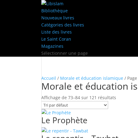
Bibliothèque
Nouveaux livres
Catégories des livres
Liste des livres
Le Saint Coran
Magazines
Sélectionner une page
Accueil
/
Morale et éducation islamique
/ Page
Morale et éducation i
Affichage de 73–84 sur 121 résultats
Le Prophète