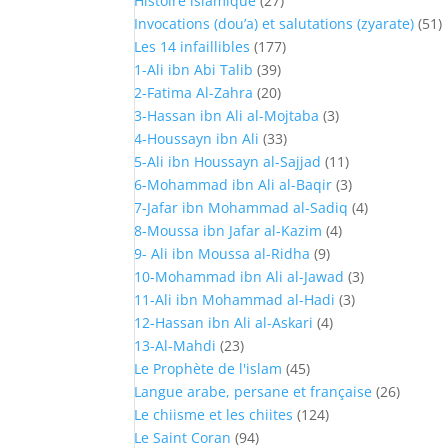
Histoire islamique
(27)
Invocations (dou’a) et salutations (zyarate)
(51)
Les 14 infaillibles
(177)
1-Ali ibn Abi Talib
(39)
2-Fatima Al-Zahra
(20)
3-Hassan ibn Ali al-Mojtaba
(3)
4-Houssayn ibn Ali
(33)
5-Ali ibn Houssayn al-Sajjad
(11)
6-Mohammad ibn Ali al-Baqir
(3)
7-Jafar ibn Mohammad al-Sadiq
(4)
8-Moussa ibn Jafar al-Kazim
(4)
9- Ali ibn Moussa al-Ridha
(9)
10-Mohammad ibn Ali al-Jawad
(3)
11-Ali ibn Mohammad al-Hadi
(3)
12-Hassan ibn Ali al-Askari
(4)
13-Al-Mahdi
(23)
Le Prophète de l'islam
(45)
Langue arabe, persane et française
(26)
Le chiisme et les chiites
(124)
Le Saint Coran
(94)