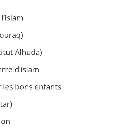
l’islam
bouraq)
titut Alhuda)
erre d’islam
 les bons enfants
tar)
ion