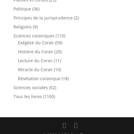
Politique
(36)
Principes de la jurisprudence
(2)
Religions
(9)
Sciences coraniques
(110)
Exégèse du Coran
(59)
Histoire du Coran
(20)
Lecture du Coran
(11)
Miracle du Coran
(10)
Révélation coranique
(18)
Sciences sociales
(52)
Tous les livres
(1100)