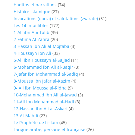
Hadiths et narrations
(74)
Histoire islamique
(27)
Invocations (dou’a) et salutations (zyarate)
(51)
Les 14 infaillibles
(177)
1-Ali ibn Abi Talib
(39)
2-Fatima Al-Zahra
(20)
3-Hassan ibn Ali al-Mojtaba
(3)
4-Houssayn ibn Ali
(33)
5-Ali ibn Houssayn al-Sajjad
(11)
6-Mohammad ibn Ali al-Baqir
(3)
7-Jafar ibn Mohammad al-Sadiq
(4)
8-Moussa ibn Jafar al-Kazim
(4)
9- Ali ibn Moussa al-Ridha
(9)
10-Mohammad ibn Ali al-Jawad
(3)
11-Ali ibn Mohammad al-Hadi
(3)
12-Hassan ibn Ali al-Askari
(4)
13-Al-Mahdi
(23)
Le Prophète de l'islam
(45)
Langue arabe, persane et française
(26)