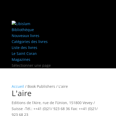
Bibliothèque
Nouveaux livres
Catégories des livres
Liste des livres
Le Saint Coran
Magazines
Sélectionner une page
Accueil
/ Book Publishers / L'aire
L'aire
Editions de l’Aire, rue de l’Union, 151800 Vevey /
Suisse -Tél.: ++41 (0)21/ 923 68 36 Fax: ++41 (0)21/
923 68 23