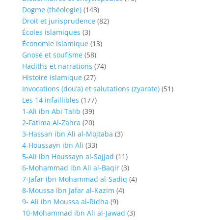
Dogme (théologie)
(143)
Droit et jurisprudence
(82)
Écoles islamiques
(3)
Économie islamique
(13)
Gnose et soufisme
(58)
Hadiths et narrations
(74)
Histoire islamique
(27)
Invocations (dou’a) et salutations (zyarate)
(51)
Les 14 infaillibles
(177)
1-Ali ibn Abi Talib
(39)
2-Fatima Al-Zahra
(20)
3-Hassan ibn Ali al-Mojtaba
(3)
4-Houssayn ibn Ali
(33)
5-Ali ibn Houssayn al-Sajjad
(11)
6-Mohammad ibn Ali al-Baqir
(3)
7-Jafar ibn Mohammad al-Sadiq
(4)
8-Moussa ibn Jafar al-Kazim
(4)
9- Ali ibn Moussa al-Ridha
(9)
10-Mohammad ibn Ali al-Jawad
(3)