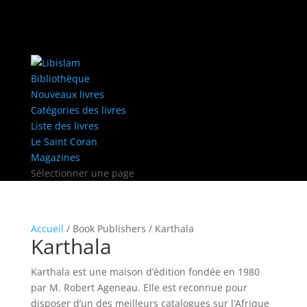
Bibliothèque
Nouveaux livres
Catégories des livres
Liste des livres
Le Saint Coran
Magazines
Sélectionner une page
Accueil
/ Book Publishers / Karthala
Karthala
Karthala est une maison d’édition fondée en 1980
par M. Robert Ageneau. Elle est reconnue pour
disposer d’un des meilleurs catalogues sur l’Afrique