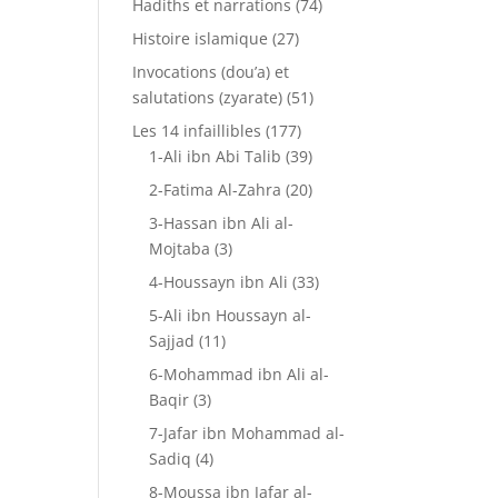
Hadiths et narrations
(74)
Histoire islamique
(27)
Invocations (dou’a) et
salutations (zyarate)
(51)
Les 14 infaillibles
(177)
1-Ali ibn Abi Talib
(39)
2-Fatima Al-Zahra
(20)
3-Hassan ibn Ali al-
Mojtaba
(3)
4-Houssayn ibn Ali
(33)
5-Ali ibn Houssayn al-
Sajjad
(11)
6-Mohammad ibn Ali al-
Baqir
(3)
7-Jafar ibn Mohammad al-
Sadiq
(4)
8-Moussa ibn Jafar al-