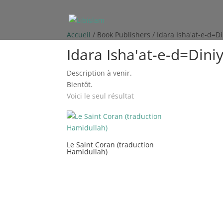
Accueil
/ Book Publishers / Idara Isha'at-e-d=Din
Idara Isha'at-e-d=Diniy
Description à venir.
Bientôt.
Voici le seul résultat
Le Saint Coran (traduction
Hamidullah)