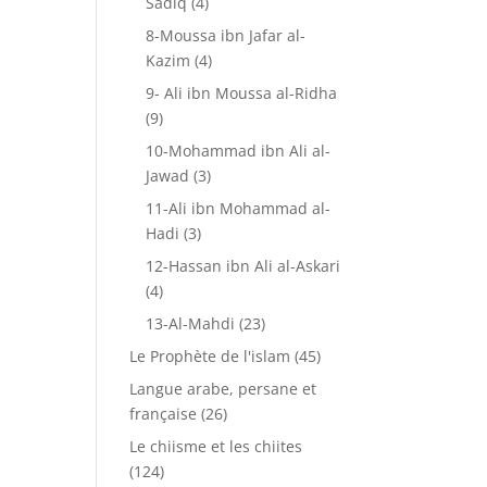
Sadiq
(4)
8-Moussa ibn Jafar al-
Kazim
(4)
9- Ali ibn Moussa al-Ridha
(9)
10-Mohammad ibn Ali al-
Jawad
(3)
11-Ali ibn Mohammad al-
Hadi
(3)
12-Hassan ibn Ali al-Askari
(4)
13-Al-Mahdi
(23)
Le Prophète de l'islam
(45)
Langue arabe, persane et
française
(26)
Le chiisme et les chiites
(124)