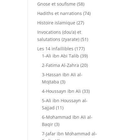
Gnose et soufisme
(58)
Hadiths et narrations
(74)
Histoire islamique
(27)
Invocations (dou’a) et
salutations (zyarate)
(51)
Les 14 infaillibles
(177)
1-Ali ibn Abi Talib
(39)
2-Fatima Al-Zahra
(20)
3-Hassan ibn Ali al-
Mojtaba
(3)
4-Houssayn ibn Ali
(33)
5-Ali ibn Houssayn al-
Sajjad
(11)
6-Mohammad ibn Ali al-
Baqir
(3)
7-Jafar ibn Mohammad al-