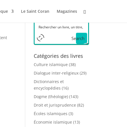
èque
Le Saint Coran
Magazines
tent
Search
Catégories des livres
Culture islamique
(38)
Dialogue inter-religieux
(29)
Dictionnaires et
encyclopédies
(16)
Dogme (théologie)
(143)
Droit et jurisprudence
(82)
Écoles islamiques
(3)
Économie islamique
(13)