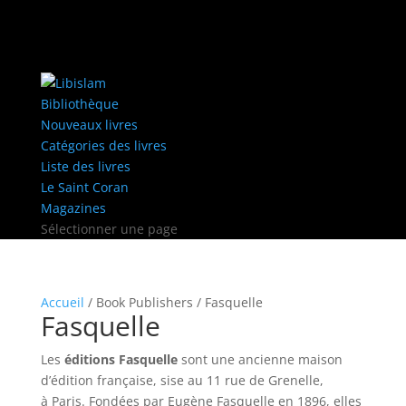
Bibliothèque
Nouveaux livres
Catégories des livres
Liste des livres
Le Saint Coran
Magazines
Sélectionner une page
Accueil
/ Book Publishers / Fasquelle
Fasquelle
Les
éditions Fasquelle
sont une ancienne maison
d’édition française, sise au 11 rue de Grenelle,
à Paris. Fondées par Eugène Fasquelle en 1896, elles