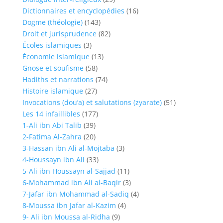
Dictionnaires et encyclopédies
(16)
Dogme (théologie)
(143)
Droit et jurisprudence
(82)
Écoles islamiques
(3)
Économie islamique
(13)
Gnose et soufisme
(58)
Hadiths et narrations
(74)
Histoire islamique
(27)
Invocations (dou’a) et salutations (zyarate)
(51)
Les 14 infaillibles
(177)
1-Ali ibn Abi Talib
(39)
2-Fatima Al-Zahra
(20)
3-Hassan ibn Ali al-Mojtaba
(3)
4-Houssayn ibn Ali
(33)
5-Ali ibn Houssayn al-Sajjad
(11)
6-Mohammad ibn Ali al-Baqir
(3)
7-Jafar ibn Mohammad al-Sadiq
(4)
8-Moussa ibn Jafar al-Kazim
(4)
9- Ali ibn Moussa al-Ridha
(9)