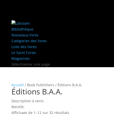
Bibliothèque
Nouveaux livres
Catégories des livres
Liste des livres
Le Saint Coran
Magazines
Sélectionner une page
Accueil
/ Book Publishers / Éditions B.A.A.
Éditions B.A.A.
Description à venir.
Bientôt.
Affichage de 1–12 sur 32 résultats