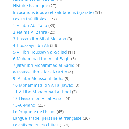
Histoire islamique
(27)
Invocations (dou’a) et salutations (zyarate)
(51)
Les 14 infaillibles
(177)
1-Ali ibn Abi Talib
(39)
2-Fatima Al-Zahra
(20)
3-Hassan ibn Ali al-Mojtaba
(3)
4-Houssayn ibn Ali
(33)
5-Ali ibn Houssayn al-Sajjad
(11)
6-Mohammad ibn Ali al-Baqir
(3)
7-Jafar ibn Mohammad al-Sadiq
(4)
8-Moussa ibn Jafar al-Kazim
(4)
9- Ali ibn Moussa al-Ridha
(9)
10-Mohammad ibn Ali al-Jawad
(3)
11-Ali ibn Mohammad al-Hadi
(3)
12-Hassan ibn Ali al-Askari
(4)
13-Al-Mahdi
(23)
Le Prophète de l'islam
(45)
Langue arabe, persane et française
(26)
Le chiisme et les chiites
(124)