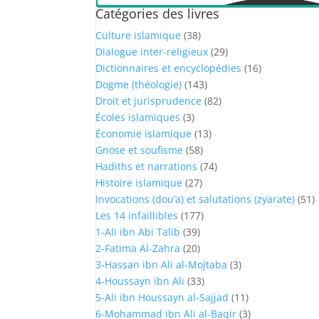
Catégories des livres
Culture islamique
(38)
Dialogue inter-religieux
(29)
Dictionnaires et encyclopédies
(16)
Dogme (théologie)
(143)
Droit et jurisprudence
(82)
Écoles islamiques
(3)
Économie islamique
(13)
Gnose et soufisme
(58)
Hadiths et narrations
(74)
Histoire islamique
(27)
Invocations (dou’a) et salutations (zyarate)
(51)
Les 14 infaillibles
(177)
1-Ali ibn Abi Talib
(39)
2-Fatima Al-Zahra
(20)
3-Hassan ibn Ali al-Mojtaba
(3)
4-Houssayn ibn Ali
(33)
5-Ali ibn Houssayn al-Sajjad
(11)
6-Mohammad ibn Ali al-Baqir
(3)