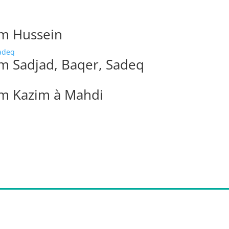
am Hussein
am Sadjad, Baqer, Sadeq
mam Kazim à Mahdi