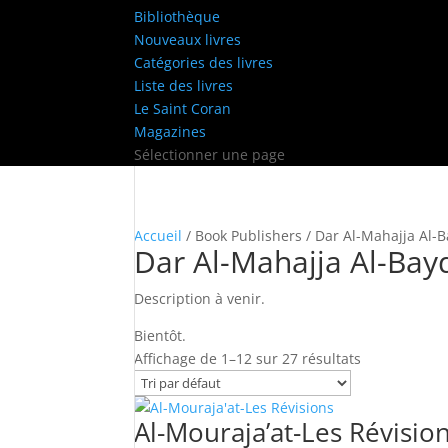
Bibliothèque
Nouveaux livres
Catégories des livres
Liste des livres
Le Saint Coran
Magazines
Sélectionner une page
Accueil
/ Book Publishers / Dar Al-Mahajja Al-
Dar Al-Mahajja Al-Bay
Description à venir.
Bientôt.
Affichage de 1–12 sur 27 résultats
Al-Mouraja’at-Les Révisio