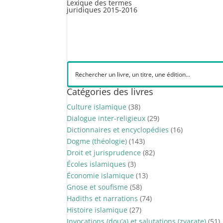
Lexique des termes
juridiques 2015-2016
Catégories des livres
Culture islamique
(38)
Dialogue inter-religieux
(29)
Dictionnaires et encyclopédies
(16)
Dogme (théologie)
(143)
Droit et jurisprudence
(82)
Écoles islamiques
(3)
Économie islamique
(13)
Gnose et soufisme
(58)
Hadiths et narrations
(74)
Histoire islamique
(27)
Invocations (dou’a) et salutations (zyarate)
(51)