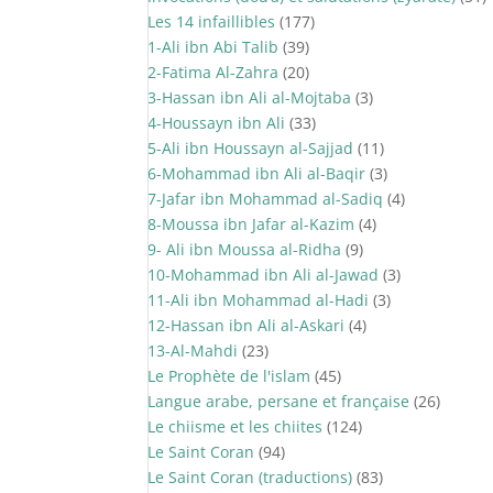
Les 14 infaillibles
(177)
1-Ali ibn Abi Talib
(39)
2-Fatima Al-Zahra
(20)
3-Hassan ibn Ali al-Mojtaba
(3)
4-Houssayn ibn Ali
(33)
5-Ali ibn Houssayn al-Sajjad
(11)
6-Mohammad ibn Ali al-Baqir
(3)
7-Jafar ibn Mohammad al-Sadiq
(4)
8-Moussa ibn Jafar al-Kazim
(4)
9- Ali ibn Moussa al-Ridha
(9)
10-Mohammad ibn Ali al-Jawad
(3)
11-Ali ibn Mohammad al-Hadi
(3)
12-Hassan ibn Ali al-Askari
(4)
13-Al-Mahdi
(23)
Le Prophète de l'islam
(45)
Langue arabe, persane et française
(26)
Le chiisme et les chiites
(124)
Le Saint Coran
(94)
Le Saint Coran (traductions)
(83)