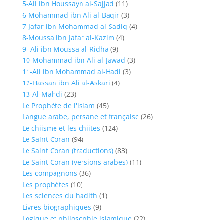
5-Ali ibn Houssayn al-Sajjad
(11)
6-Mohammad ibn Ali al-Baqir
(3)
7-Jafar ibn Mohammad al-Sadiq
(4)
8-Moussa ibn Jafar al-Kazim
(4)
9- Ali ibn Moussa al-Ridha
(9)
10-Mohammad ibn Ali al-Jawad
(3)
11-Ali ibn Mohammad al-Hadi
(3)
12-Hassan ibn Ali al-Askari
(4)
13-Al-Mahdi
(23)
Le Prophète de l'islam
(45)
Langue arabe, persane et française
(26)
Le chiisme et les chiites
(124)
Le Saint Coran
(94)
Le Saint Coran (traductions)
(83)
Le Saint Coran (versions arabes)
(11)
Les compagnons
(36)
Les prophètes
(10)
Les sciences du hadith
(1)
Livres biographiques
(9)
Logique et philosophie islamique
(22)