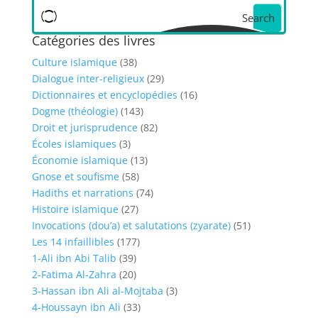
Search
Catégories des livres
Culture islamique
(38)
Dialogue inter-religieux
(29)
Dictionnaires et encyclopédies
(16)
Dogme (théologie)
(143)
Droit et jurisprudence
(82)
Écoles islamiques
(3)
Économie islamique
(13)
Gnose et soufisme
(58)
Hadiths et narrations
(74)
Histoire islamique
(27)
Invocations (dou’a) et salutations (zyarate)
(51)
Les 14 infaillibles
(177)
1-Ali ibn Abi Talib
(39)
2-Fatima Al-Zahra
(20)
3-Hassan ibn Ali al-Mojtaba
(3)
4-Houssayn ibn Ali
(33)