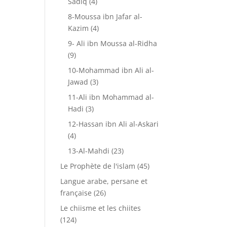
Sadiq
(4)
8-Moussa ibn Jafar al-
Kazim
(4)
9- Ali ibn Moussa al-Ridha
(9)
10-Mohammad ibn Ali al-
Jawad
(3)
11-Ali ibn Mohammad al-
Hadi
(3)
12-Hassan ibn Ali al-Askari
(4)
13-Al-Mahdi
(23)
Le Prophète de l'islam
(45)
Langue arabe, persane et
française
(26)
Le chiisme et les chiites
(124)