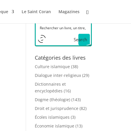
èque
Le Saint Coran
Magazines
Search
Catégories des livres
Culture islamique
(38)
Dialogue inter-religieux
(29)
Dictionnaires et
encyclopédies
(16)
Dogme (théologie)
(143)
Droit et jurisprudence
(82)
Écoles islamiques
(3)
Économie islamique
(13)