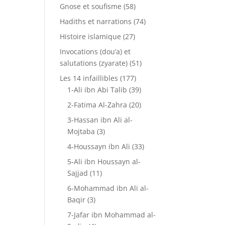
Gnose et soufisme
(58)
Hadiths et narrations
(74)
Histoire islamique
(27)
Invocations (dou’a) et
salutations (zyarate)
(51)
Les 14 infaillibles
(177)
1-Ali ibn Abi Talib
(39)
2-Fatima Al-Zahra
(20)
3-Hassan ibn Ali al-
Mojtaba
(3)
4-Houssayn ibn Ali
(33)
5-Ali ibn Houssayn al-
Sajjad
(11)
6-Mohammad ibn Ali al-
Baqir
(3)
7-Jafar ibn Mohammad al-