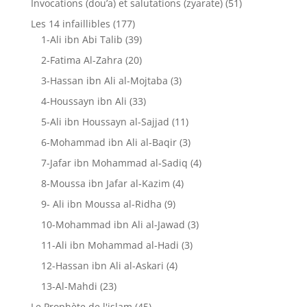
Invocations (dou’a) et salutations (zyarate)
(51)
Les 14 infaillibles
(177)
1-Ali ibn Abi Talib
(39)
2-Fatima Al-Zahra
(20)
3-Hassan ibn Ali al-Mojtaba
(3)
4-Houssayn ibn Ali
(33)
5-Ali ibn Houssayn al-Sajjad
(11)
6-Mohammad ibn Ali al-Baqir
(3)
7-Jafar ibn Mohammad al-Sadiq
(4)
8-Moussa ibn Jafar al-Kazim
(4)
9- Ali ibn Moussa al-Ridha
(9)
10-Mohammad ibn Ali al-Jawad
(3)
11-Ali ibn Mohammad al-Hadi
(3)
12-Hassan ibn Ali al-Askari
(4)
13-Al-Mahdi
(23)
Le Prophète de l'islam
(45)